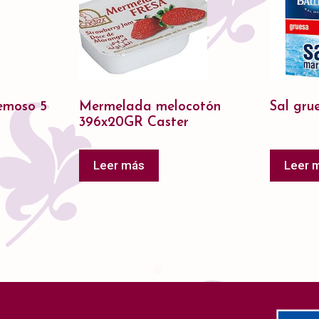
remoso 5
Mermelada melocotón
Sal gru
396x20GR Caster
Leer más
Leer 