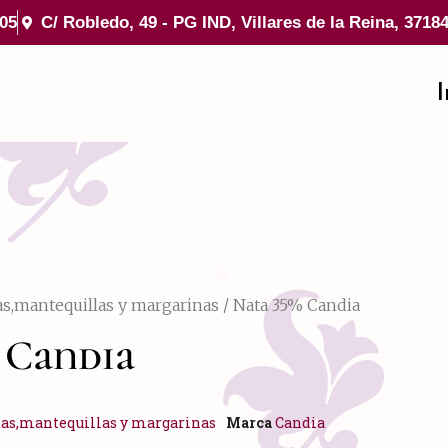
 05
C/ Robledo, 49 - PG IND, Villares de la Reina, 3718
I
as,mantequillas y margarinas
/ Nata 35% Candia
 Candia
as,mantequillas y margarinas
Marca
Candia