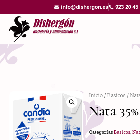
info@dishergon.es
923 20 45
Inicio
/
Basicos
/
Nat
Nata 35%
Categorías
Basicos
,
Nat