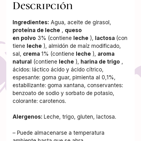
Descripción
Ingredientes:
Agua, aceite de girasol,
proteína de
leche
,
queso
en polvo
3% (contiene
leche
),
lactosa
(con
tiene
leche
), almidón de maíz modificado,
sal,
crema
1% (contiene
leche
),
aroma
natural
(contiene
leche
),
harina de
trigo
,
ácidos: láctico ácido y ácido cítrico,
espesante: goma guar, pimienta al 0,1%,
estabilizante: goma xantana, conservantes:
benzoato de sodio y sorbato de potasio,
colorante: carotenos.
Alergenos:
Leche, trigo, gluten, lactosa.
– Puede almacenarse a temperatura
ambiente hasta que se abra.