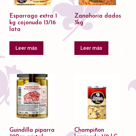
Esparrago extra 1
Zanahoria dados
kg cojonudo 13/16
3kg
lata
Leer más
Leer más
Guindilla piparra
Champiñon