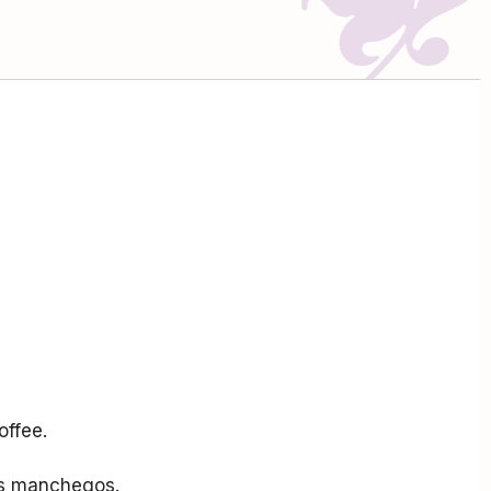
offee.
os manchegos.