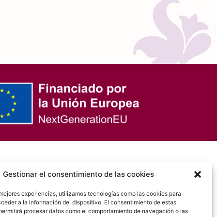
Gestionar el consentimiento de las cookies
info@dishergon.es
 mejores experiencias, utilizamos tecnologías como las cookies para
923 20 45 05
ceder a la información del dispositivo. El consentimiento de estas
permitirá procesar datos como el comportamiento de navegación o las
C/ Robledo, 49 - PG IND, Villares de la