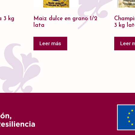
a 3 kg
Maiz dulce en grano 1/2
Champiñ
lata
3 kg la
Leer más
Leer 