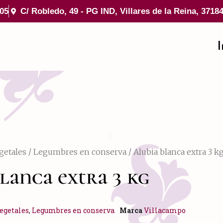
 05
C/ Robledo, 49 - PG IND, Villares de la Reina, 3718
I
getales
/
Legumbres en conserva
/ Alubia blanca extra 3 k
lanca extra 3 kg
egetales
,
Legumbres en conserva
Marca
Villacampo