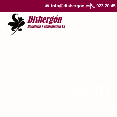
info@dishergon.es
923 20 45
Aceite
Inicio
/
Aceites y vina