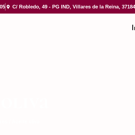
 05
C/ Robledo, 49 - PG IND, Villares de la Reina, 3718
I
 oliva
gres
/ Aceite oliva