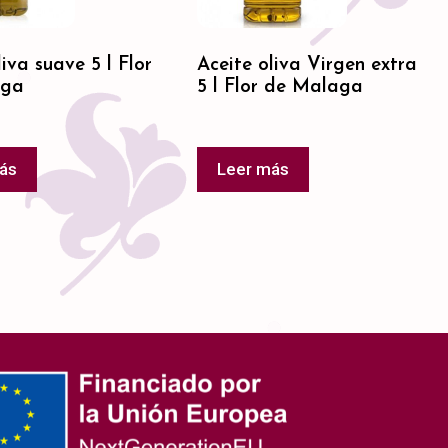
liva suave 5 l Flor
Aceite oliva Virgen extra
aga
5 l Flor de Malaga
ás
Leer más